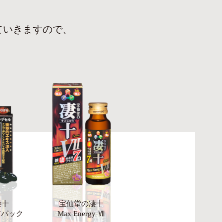
ていきますので、
。
凄十
宝仙堂の凄十
AYパック
Max Energy Ⅶ