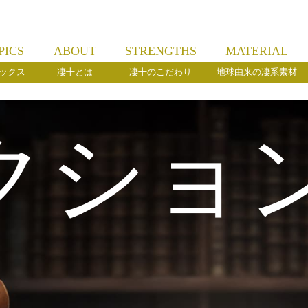
PICS
ABOUT
STRENGTHS
MATERIAL
ックス
凄十とは
凄十のこだわり
地球由来の凄系素材
クショ