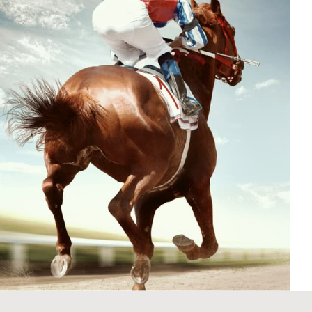
2020年12月20日
1月28日
⼤野拓弥
信
騎手
騎手
今年の漢字
凄十波動！
※2020年12月20日サンケイスポーツ掲載
サンケイスポーツ掲載