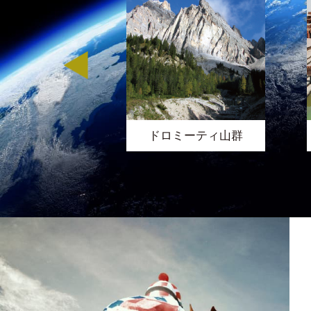
ダーバンズ
ドロミーティ山群