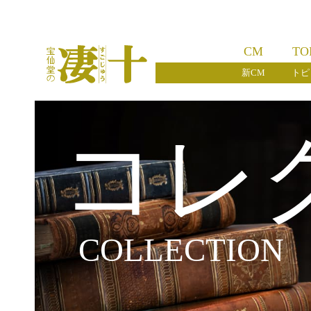
CM
TO
新CM
トピ
コレ
COLLECTION