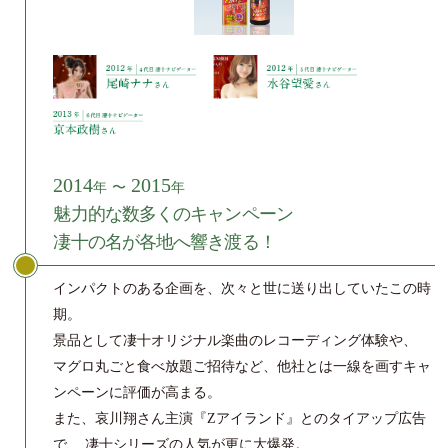
2014
2015
年
〜
年
魅力的な数多くのキャンペーン
凄十の名が各地へ響き渡る！
インパクトのある企画を、次々と世に送り出していたこの時
期。
景品として凄十オリジナル楽曲のレコーディング体験や、
マグロ丸ごと食べ放題ご招待など、他社とは一線を画すキャ
ンペーンに評価が高まる。
また、哀川翔さん主演『Zアイランド』とのタイアップ広告
で、
凄十シリーズの人気が更に大爆発。