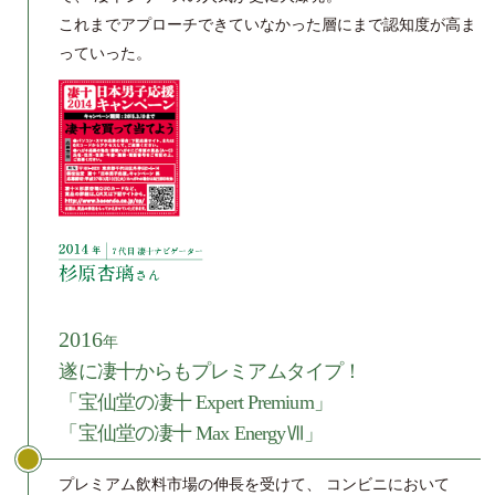
これまでアプローチできていなかった層にまで認知度が高ま
っていった。
2016
年
遂に凄十からもプレミアムタイプ！
「宝仙堂の凄十 Expert Premium」
「宝仙堂の凄十 Max EnergyⅦ」
プレミアム飲料市場の伸長を受けて、
コンビニにおいて