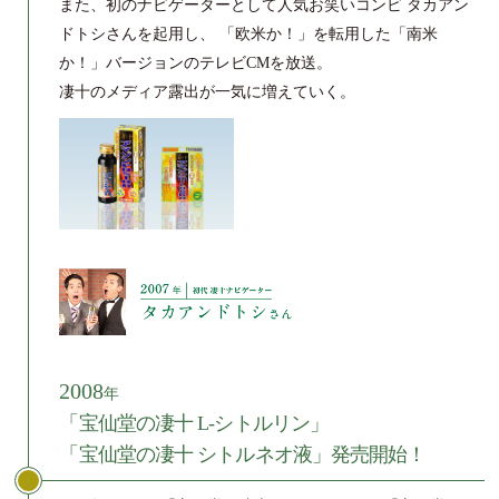
また、初のナビゲーターとして人気お笑いコンビ
タカアン
ドトシさんを起用し、
「欧米か！」を転用した「南米
か！」バージョンのテレビCMを放送。
凄十のメディア露出が一気に増えていく。
2008
年
「宝仙堂の凄十 L-シトルリン」
「宝仙堂の凄十 シトルネオ液」発売開始！