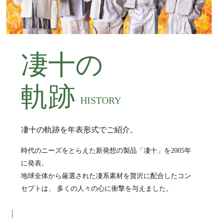
凄十の
軌跡
HISTORY
凄十の軌跡を年表形式でご紹介。
時代のニーズをとらえた新発想の製品「凄十」を2005年
に発表。
地球全体から厳選された凄系素材を贅沢に配合したコン
セプトは、
多くの人々の心に衝撃を与えました。