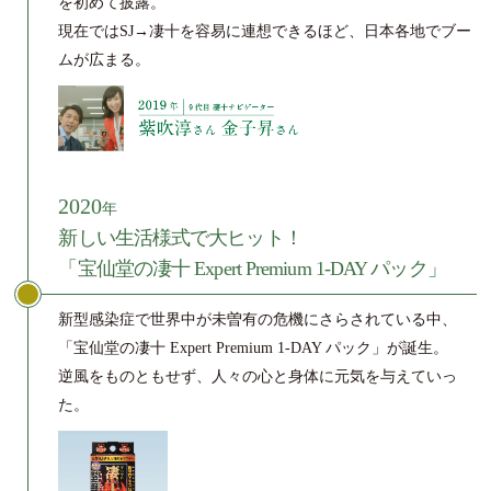
を初めて披露。
現在ではSJ→凄十を容易に連想できるほど、日本各地でブー
ムが広まる。
2020
年
新しい生活様式で大ヒット！
「宝仙堂の凄十 Expert Premium 1-DAY パック」
新型感染症で世界中が未曽有の危機にさらされている中、
「宝仙堂の凄十 Expert Premium 1-DAY パック」が誕生。
逆風をものともせず、人々の心と身体に元気を与えていっ
た。