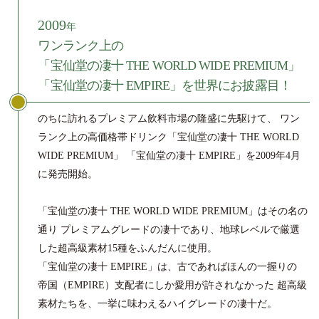
2009
年
ワンランク上の
「宝仙堂の凄十 THE WORLD WIDE PREMIUM」
「宝仙堂の凄十 EMPIRE」を世界にお披露目！
のちに訪れるプレミアム飲料市場の隆盛に先駆けて、
ワン
ランク上の高価格帯ドリンク「宝仙堂の凄十 THE WORLD
WIDE PREMIUM」
「宝仙堂の凄十 EMPIRE」を2009年4月
に発売開始。
「宝仙堂の凄十 THE WORLD WIDE PREMIUM」はその名の
通り
プレミアムグレードの凄十であり、
地球レベルで厳選
した超高級素材15種をふんだんに使用。
「宝仙堂の凄十 EMPIRE」は、古であればほんの一握りの
帝国（EMPIRE）支配者にしか愛用が許されなかった
超高級
素材たちを、一挙に味わえるハイグレードの凄十だ。