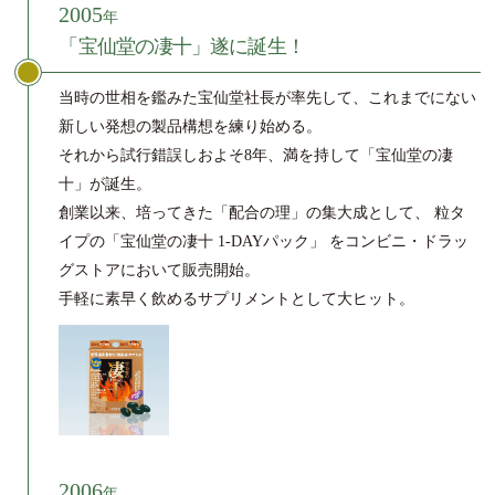
2005
年
「宝仙堂の凄十」遂に誕生！
当時の世相を鑑みた宝仙堂社長が率先して、これまでにない
新しい発想の製品構想を練り始める。
それから試行錯誤しおよそ8年、満を持して「宝仙堂の凄
十」が誕生。
創業以来、培ってきた「配合の理」の集大成として、
粒タ
イプの「宝仙堂の凄十 1-DAYパック」 をコンビニ・ドラッ
グストアにおいて販売開始。
手軽に素早く飲めるサプリメントとして大ヒット。
2006
年