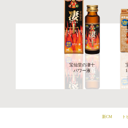
宝仙堂の凄十
パワー液
新CM
ト