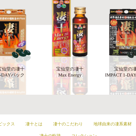
宝仙堂の凄十
宝仙堂の凄十
宝仙堂の
1-DAYパック
Max Energy
IMPACT 1-D
ピックス
凄十とは
凄十のこだわり
地球由来の凄系素材
凄十の軌跡
コレクション