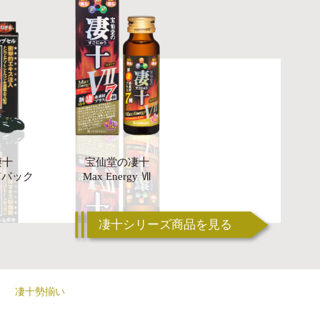
凄十
宝仙堂の凄十
AYパック
Max Energy Ⅶ
凄十シリーズ商品を見る
凄十勢揃い