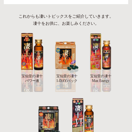
これからも凄いトピックスをご紹介していきます。
凄十をお供に、お楽しみください。
宝仙堂の凄十
宝仙堂の凄十
宝仙堂の凄十
パワー液
1-DAYパック
Max Energy