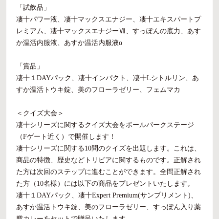
「試飲品」
凄十パワー液、凄十マックスエナジー、凄十エキスパートプ
レミアム、凄十マックスエナジーⅦ、すっぽんの底力、あす
か温活内服液、あすか温活内服液α
「賞品」
凄十１DAYパック、凄十インパクト、凄十Lシトルリン、あ
すか温活トウキ錠、美のフローラゼリー、フェムマカ
＜クイズ大会＞
凄十シリーズに関するクイズ大会をボールパークステージ
（Fゲート近く）で開催します！
凄十シリーズに関する10問のクイズを出題します。これは、
商品の特徴、歴史などトリビアに関するものです。正解され
た方は次回のステップに進むことができます。全問正解され
た方（10名様）には以下の商品をプレゼントいたします。
凄十１DAYパック、凄十Expert Premium(サンプリメント)、
あすか温活トウキ錠、美のフローラゼリー、すっぽん入り薬
膳カレーをセットで贈呈いたします。