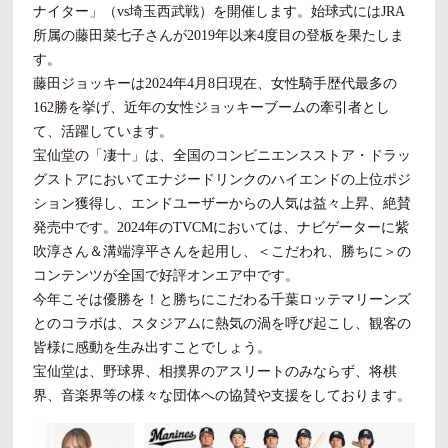
ナイター」（vs埼玉西武戦）を開催します。始球式にはJRA
所属の藤田菜七子さんが2019年以来4度目の登板を果たしま
す。
藤田ジョッキーは2024年4月8日現在、女性騎手歴代最多の
162勝を挙げ、近年の女性ジョッキーブームの牽引者とし
て、活躍しています。
宝仙堂の「凄十」は、全国のコンビニエンスストア・ドラッ
グストアにおいてエナジードリンクのハイエンドの上位ポジ
ション獲得し、エンドユーザーからの人気は益々上昇、絶賛
発売中です。2024年のTVCMにおいては、ナビゲーターに紫
吹淳さん＆溝端淳平さんを起用し、＜こだわれ、勝ちに＞の
コンテンツが全国で好評オンエア中です。
今年こそは優勝を！と勝ちにこだわる千葉ロッテマリーンズ
とのコラボは、スタジアムに熱気の渦を呼び起こし、観客の
皆様に感動を生み出すことでしょう。
宝仙堂は、野球界、相撲界のアスリートのみならず、将棋
界、音楽界等の様々な団体への協賛や支援をしております。