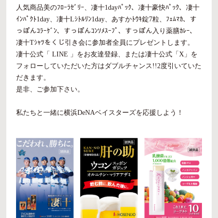
人気商品美のﾌﾛｰﾗｾﾞﾘｰ、凄十1dayﾊﾟｯｸ、凄十豪快ﾊﾟｯｸ、凄十
ｲﾝﾊﾟｸﾄ1day、凄十Lｼﾄﾙﾘﾝ1day、あすかﾄｳｷ錠7粒、ﾌｪﾑﾏｶ、す
っぽんｺﾗｰｹﾞﾝ、すっぽんｺﾝｿﾒｽｰﾌﾟ、すっぽん入り薬膳ｶﾚｰ、
凄十Tｼｬﾂをくじ引き会に参加者全員にプレゼントします。
凄十公式「 LINE 」をお友達登録、または凄十公式「X」を
フォローしていただいた方はダブルチャンス!!2度引いていた
だきます。
是非、ご参加下さい。
私たちと一緒に横浜DeNAベイスターズを応援しよう！