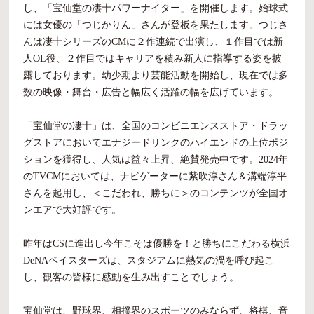
し、「宝仙堂の凄十パワーナイター」を開催します。始球式
には女優の「つじかりん」さんが登板を果たします。つじさ
んは凄十シリーズのCMに２作連続で出演し、１作目では新
人OL役、２作目ではキャリアを積み新人に指導する姿を披
露しております。幼少期より芸能活動を開始し、現在では多
数の映像・舞台・広告と幅広く活躍の幅を広げています。
「宝仙堂の凄十」は、全国のコンビニエンスストア・ドラッ
グストアにおいてエナジードリンクのハイエンドの上位ポジ
ションを獲得し、人気は益々上昇、絶賛発売中です。2024年
のTVCMにおいては、ナビゲーターに紫吹淳さん＆溝端淳平
さんを起用し、＜こだわれ、勝ちに＞のコンテンツが全国オ
ンエアで大好評です。
昨年はCSに進出し今年こそは優勝を！と勝ちにこだわる横浜
DeNAベイスターズは、スタジアムに熱気の渦を呼び起こ
し、観客の皆様に感動を生み出すことでしょう。
宝仙堂は、野球界、相撲界のスポーツのみならず、将棋、音