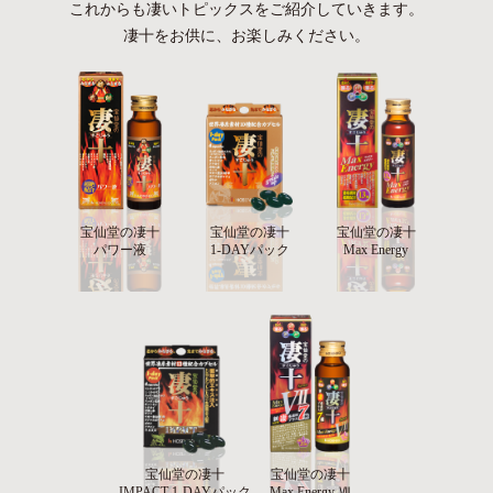
これからも凄いトピックスをご紹介していきます。
凄十をお供に、お楽しみください。
宝仙堂の凄十
宝仙堂の凄十
宝仙堂の凄十
パワー液
1-DAYパック
Max Energy
宝仙堂の凄十
宝仙堂の凄十
IMPACT 1-DAYパック
Max Energy Ⅶ