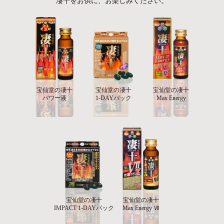
凄十をお供に、お楽しみください。
宝仙堂の凄十
宝仙堂の凄十
宝仙堂の凄十
パワー液
1-DAYパック
Max Energy
宝仙堂の凄十
宝仙堂の凄十
IMPACT 1-DAYパック
Max Energy Ⅶ