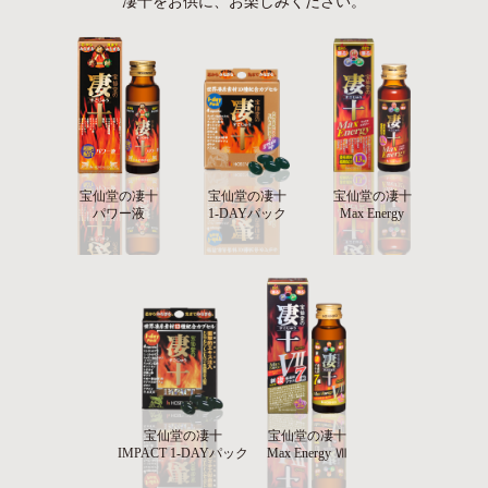
凄十をお供に、お楽しみください。
宝仙堂の凄十
宝仙堂の凄十
宝仙堂の凄十
パワー液
1-DAYパック
Max Energy
宝仙堂の凄十
宝仙堂の凄十
IMPACT 1-DAYパック
Max Energy Ⅶ