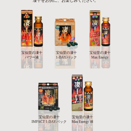
凄十をお供に、お楽しみください。
宝仙堂の凄十
宝仙堂の凄十
宝仙堂の凄十
パワー液
1-DAYパック
Max Energy
宝仙堂の凄十
宝仙堂の凄十
IMPACT 1-DAYパック
Max Energy Ⅶ